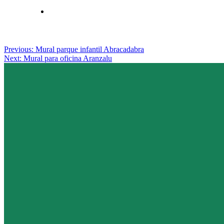
Posted
Previous:
Mural parque infantil Abracadabra
in
Next:
Mural para oficina Aranzalu
ENCARGOS