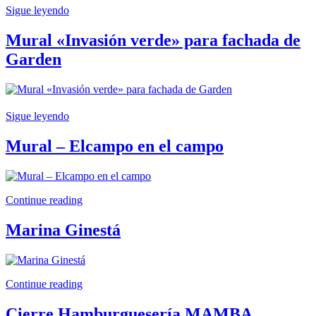
1
Sigue leyendo
agosto,
Posted
2024
10
in
Mural «Invasión verde» para fachada de
enero,
MURALES
,
Garden
2026
OBRA
ARTÍSTICA
Posted
by
on
Artenativo
8
Sigue leyendo
junio,
Posted
2024
10
in
Mural – Elcampo en el campo
enero,
ENCARGOS
2026
Posted
by
on
Artenativo
Continue reading
29
abril,
Posted
Marina Ginestá
2024
10
in
enero,
MURALES
,
2026
Posted
by
OBRA
on
Artenativo
ARTÍSTICA
Continue reading
29
abril,
Posted
Cierre Hamburguesería MAMBA
2024
10