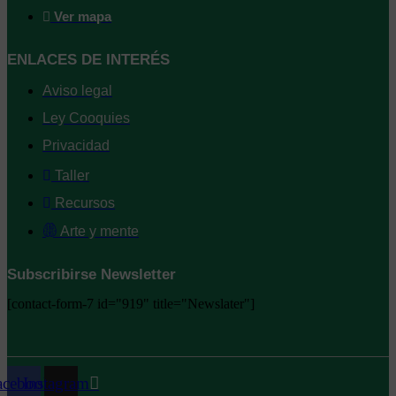
Ver mapa
ENLACES DE INTERÉS
Aviso legal
Ley Cooquies
Privacidad
Taller
Recursos
Arte y mente
Subscribirse Newsletter
[contact-form-7 id="919" title="Newslater"]
acebook
Instagram