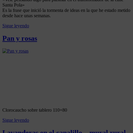
13
Santa Pola»
febrero,
Es la frase que inició la tormenta de ideas en la que he estado metido
2023
10
desde hace unas semanas.
enero,
2026
Sigue leyendo
Posted
in
Pan y rosas
MURALES
,
OBRA
Posted
by
ARTÍSTICA
on
Artenativo
29
diciembre,
2022
10
enero,
2026
Clorocaucho sobre tablero 110×80
Sigue leyendo
Posted
in
Lavanderas en el canalillo – mural rural