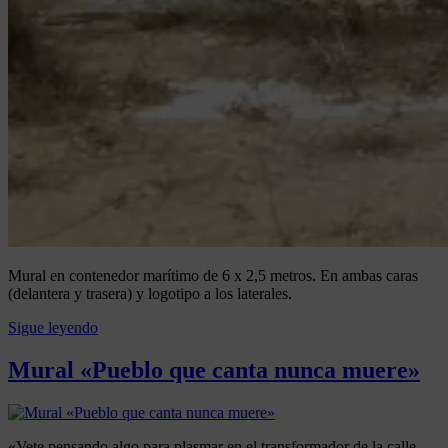
Mural en contenedor marítimo de 6 x 2,5 metros. En ambas caras
(delantera y trasera) y logotipo a los laterales.
Sigue leyendo
Posted
in
Mural «Pueblo que canta nunca muere»
ENCARGOS
,
MURALES
,
Posted
by
OBRA
on
Artenativo
ARTÍSTICA
«Vete pensando algo para plasmar en el transformador de la calle