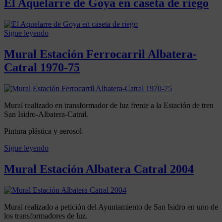
El Aquelarre de Goya en caseta de riego
MURALES
,
OBRA
Posted
by
ARTÍSTICA
on
Artenativo
Sigue leyendo
19
Posted
Tagged
marzo,
in
mural
Mural Estación Ferrocarril Albatera-
2022
MURALES
10
,
Catral 1970-75
enero,
OBRA
2026
ARTÍSTICA
Posted
by
on
Artenativo
Mural realizado en transformador de luz frente a la Estación de tren
19
San Isidro-Albatera-Catral.
marzo,
2022
10
Pintura plástica y aerosol
enero,
2026
Sigue leyendo
Posted
Tagged
in
estacion
,
Mural Estación Albatera Catral 2004
MURALES
mural
,
,
OBRA
san
Posted
by
ARTÍSTICA
isidro
on
Artenativo
Mural realizado a petición del Ayuntamiento de San Isidro en uno de
1
los transformadores de luz.
septiembre,