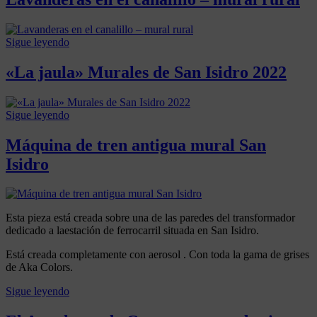
OBRA
ARTÍSTICA
,
Posted
by
PINTURA
on
Artenativo
Sigue leyendo
24
Posted
julio,
in
«La jaula» Murales de San Isidro 2022
2022
MURALES
10
,
enero,
OBRA
Posted
by
2026
ARTÍSTICA
on
Artenativo
Sigue leyendo
5
Posted
junio,
in
Máquina de tren antigua mural San
2022
MURALES
10
,
Isidro
enero,
OBRA
2026
ARTÍSTICA
Posted
by
on
Artenativo
Esta pieza está creada sobre una de las paredes del transformador
8
dedicado a laestación de ferrocarril situada en San Isidro.
mayo,
2022
10
Está creada completamente con aerosol . Con toda la gama de grises
enero,
de Aka Colors.
2026
Sigue leyendo
Posted
in