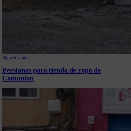
Sigue leyendo
Posted
in
Persianas para tienda de ropa de
MURALES
,
Comunión
OBRA
ARTÍSTICA
Posted
by
on
Artenativo
14
agosto,
2023
10
enero,
2026