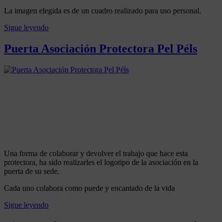
2021
10
La imagen elegida es de un cuadro realizado para uso personal.
enero,
2026
Sigue leyendo
Posted
in
Puerta Asociación Protectora Pel Péls
MURALES
,
OBRA
Posted
by
ARTÍSTICA
on
Artenativo
1
septiembre,
2021
10
enero,
2026
Una forma de colaborar y devolver el trabajo que hace esta
protectora, ha sido realizarles el logotipo de la asociación en la
puerta de su sede.
Cada uno colabora como puede y encantado de la vida
Sigue leyendo
Posted