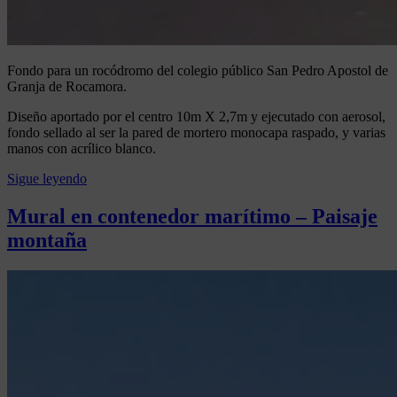
Fondo para un rocódromo del colegio público San Pedro Apostol de
Granja de Rocamora.
Diseño aportado por el centro 10m X 2,7m y ejecutado con aerosol,
fondo sellado al ser la pared de mortero monocapa raspado, y varias
manos con acrílico blanco.
Sigue leyendo
Posted
in
Mural en contenedor marítimo – Paisaje
ENCARGOS
montaña
Posted
by
on
Artenativo
30
junio,
2023
10
enero,
2026