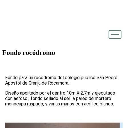
Fondo rocódromo
Posted
by
on
Artenativo
14
Fondo para un rocódromo del colegio público San Pedro
agosto,
Apostol de Granja de Rocamora.
2023
10
enero,
Diseño aportado por el centro 10m X 2,7m y ejecutado
2026
con aerosol, fondo sellado al ser la pared de mortero
monocapa raspado, y varias manos con acrílico blanco.