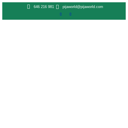
646 216 981
pijaworld@pijaworld.com