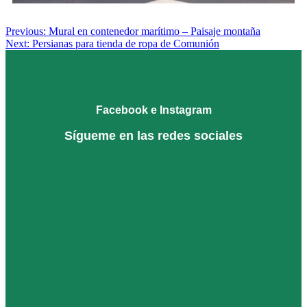
Posted
Previous:
Mural en contenedor marítimo – Paisaje montaña
in
Next:
Persianas para tienda de ropa de Comunión
ENCARGOS
Facebook e Instagram
Sígueme en las redes sociales