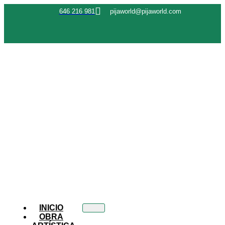
646 216 981
pijaworld@pijaworld.com
INICIO
OBRA