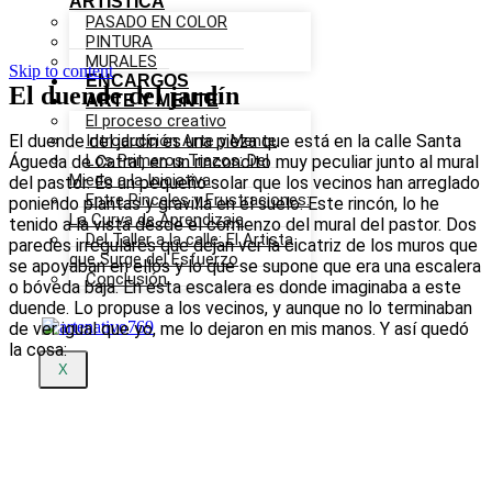
ARTÍSTICA
PASADO EN COLOR
PINTURA
MURALES
Skip to content
ENCARGOS
El duende del jardín
ARTE Y MENTE
Posted
by
El proceso creativo
on
Artenativo
El duende del jardín es una pieza que está en la calle Santa
Introducción Arte y Mente
24
Los Primeros Trazos: Del
Águeda de Catral, en un rinconcito muy peculiar junto al mural
noviembre,
Miedo a la Iniciativa
del pastor. Es un pequeño solar que los vecinos han arreglado
2023
10
Entre Pinceles y Frustraciones:
poniendo plantas y gravilla en el suelo. Este rincón, lo he
enero,
La Curva de Aprendizaje
tenido a la vista desde el comienzo del mural del pastor. Dos
2026
Del Taller a la calle: El Artista
paredes irregulares que dejan ver la cicatriz de los muros que
que Surge del Esfuerzo
se apoyaban en ellos y lo que se supone que era una escalera
Conclusión
o bóveda baja. En esta escalera es donde imaginaba a este
duende. Lo propuse a los vecinos, y aunque no lo terminaban
de ver igual que yo, me lo dejaron en mis manos. Y así quedó
la cosa:
X