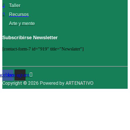
Taller
Recursos
Arte y mente
Subscribirse Newsletter
[contact-form-7 id="919" title="Newslater"]
acebook
Instagram
Copyright © 2026 Powered by ARTENATIVO