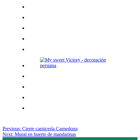
Posted
Previous:
Cierre carnicería Carnedona
in
Next:
Mural en huerto de mandarinas
ENCARGOS