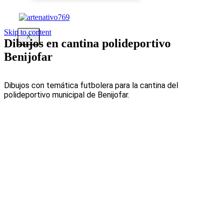
Skip to content
X
Dibujos en cantina polideportivo
Benijofar
Posted
by
on
Artenativo
Dibujos con temática futbolera para la cantina del
4
polideportivo municipal de Benijofar.
enero,
2021
10
enero,
2026