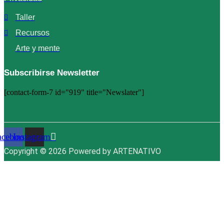
Taller
Recursos
Arte y mente
Subscribirse Newsletter
[contact-form-7 id="919" title="Newslater"]
acebook
Instagram
Copyright © 2026 Powered by ARTENATIVO