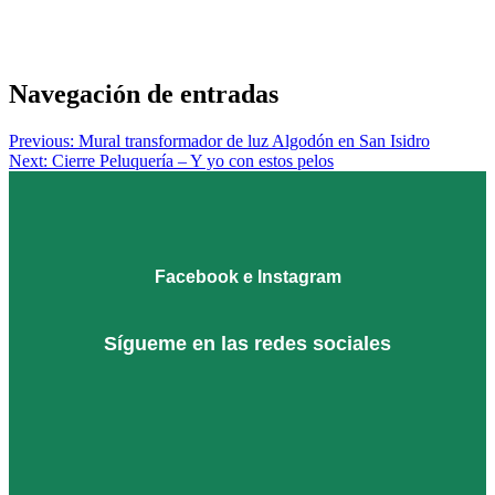
Posted
in
Navegación de entradas
ENCARGOS
Previous:
Mural transformador de luz Algodón en San Isidro
Next:
Cierre Peluquería – Y yo con estos pelos
Facebook e Instagram
Sígueme en las redes sociales