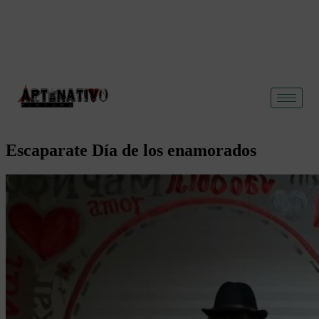
Escaparate Día de los enamorados
Posted
by
on
Artenativo
30
diciembre,
2020
10
enero,
2026