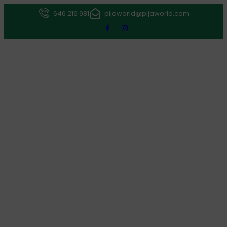
646 216 981
pijaworld@pijaworld.com