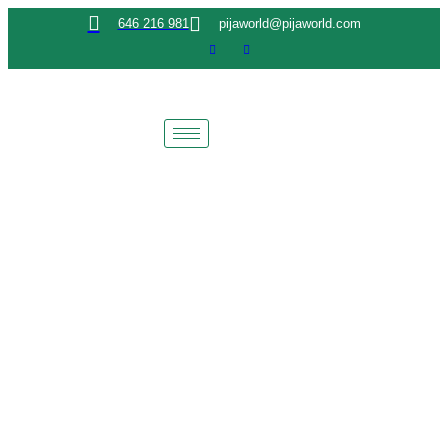
646 216 981
pijaworld@pijaworld.com