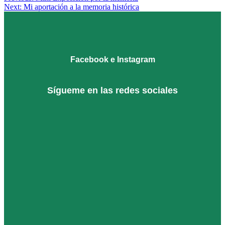
in
cuadro
Next:
Mi aportación a la memoria histórica
,
Navegación
OBRA
figura
,
de
ARTÍSTICA
granada
,
,
PINTURA
oleo
entradas
Facebook e Instagram
Sígueme en las redes sociales